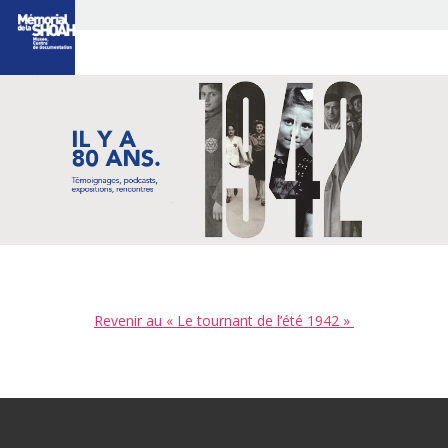
LE TOURNANT
DE L’ANNÉE 1942
LES 80 ANS DE LA
RAFLE DU VEL D’HIV
CÉRÉMONIE DÉPART
DE CONVOIS
3 QUESTIONS À
UN HISTORIEN
LES TÉMOINS
DE « L’ÉTÉ 42 »
PORTRAITS
LES RENDEZ-VOUS
DE L’AUDITORIUM
Revenir au « Le tournant de l’été 1942 »
EXPOSITIONS