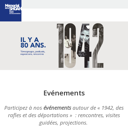
LE TOURNANT
DE L’ANNÉE 1942
LES 80 ANS DE LA
RAFLE DU VEL D’HIV
CÉRÉMONIE DÉPART
DE CONVOIS
3 QUESTIONS À
UN HISTORIEN
LES TÉMOINS
DE « L’ÉTÉ 42 »
PORTRAITS
LES RENDEZ-VOUS
DE L’AUDITORIUM
Evénements
EXPOSITIONS
Participez à nos
événements
autour de « 1942, des
rafles et des déportations » : rencontres, visites
guidées, projections.