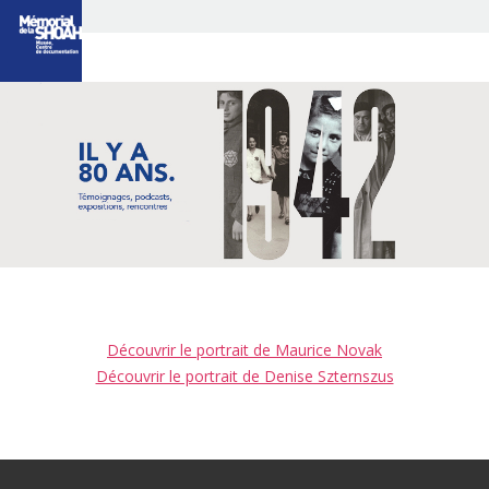
LE TOURNANT
DE L’ANNÉE 1942
LES 80 ANS DE LA
RAFLE DU VEL D’HIV
CÉRÉMONIE DÉPART
DE CONVOIS
3 QUESTIONS À
UN HISTORIEN
LES TÉMOINS
DE « L’ÉTÉ 42 »
PORTRAITS
LES RENDEZ-VOUS
DE L’AUDITORIUM
Découvrir le portrait de Maurice Novak
EXPOSITIONS
Découvrir le portrait de Denise Szternszus